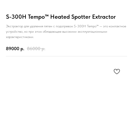
S-300H Tempo™ Heated Spotter Extractor
Экстрактор для удаления пятен с подогревом S-300H Tempo™ — это компактное
устройство, но при этом обладающее высокими эксплуатационными
характеристиками.
89000
р.
86000
р.