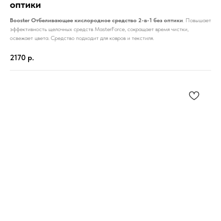
оптики
Booster Отбеливающее кислородное средство 2-в-1 без оптики
. Повышает
эффективность щелочных средств MasterForce, сокращает время чистки,
освежает цвета. Средство подходит для ковров и текстиля.
2170
р.