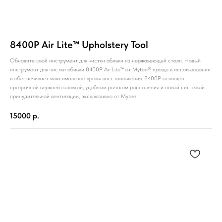
8400P Air Lite™ Upholstery Tool
Обновите свой инструмент для чистки обивки из нержавеющей стали. Новый
инструмент для чистки обивки 8400P Air Lite™ от Mytee® проще в использовании
и обеспечивает максимальное время восстановления. 8400P оснащен
прозрачной верхней головкой, удобным рычагом распыления и новой системой
принудительной вентиляции, эксклюзивно от Mytee.
15000
р.