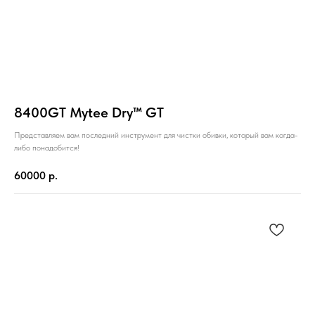
8400GT Mytee Dry™ GT
Представляем вам последний инструмент для чистки обивки, который вам когда-
либо понадобится!
60000
р.