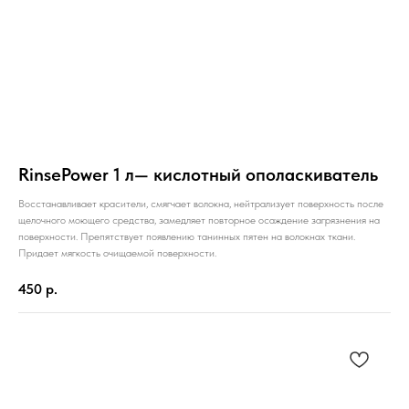
RinsePower 1 л— кислотный ополаскиватель
Восстанавливает красители, смягчает волокна, нейтрализует поверхность после
щелочного моющего средства, замедляет повторное осаждение загрязнения на
поверхности. Препятствует появлению танинных пятен на волокнах ткани.
Придает мягкость очищаемой поверхности.
450
р.