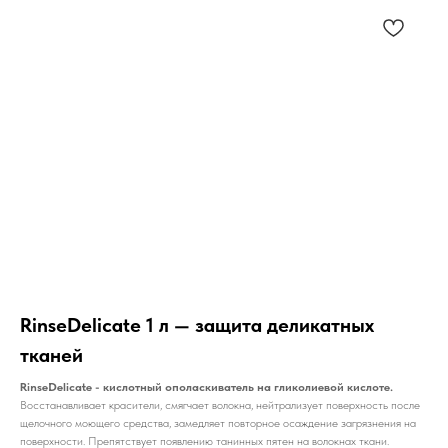
RinseDelicate 1 л — защита деликатных
тканей
RinseDelicate - кислотный ополаскиватель на гликолиевой кислоте.
Восстанавливает красители, смягчает волокна, нейтрализует поверхность после
щелочного моющего средства, замедляет повторное осаждение загрязнения на
поверхности. Препятствует появлению танинных пятен на волокнах ткани.