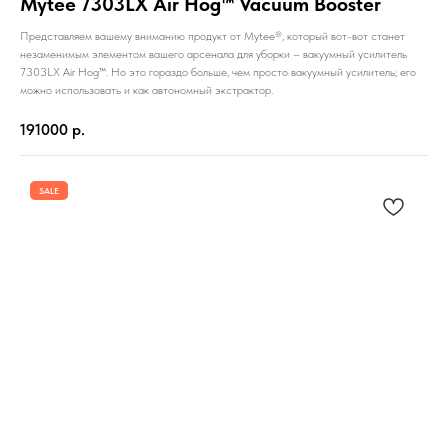
Mytee 7303LX Air Hog™ Vacuum Booster
Представляем вашему вниманию продукт от Mytee®, который вот-вот станет
незаменимым элементом вашего арсенала для уборки – вакуумный усилитель
7303LX Air Hog™. Но это гораздо больше, чем просто вакуумный усилитель; его
можно использовать и как автономный экстрактор.
191000
р.
SALE