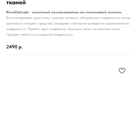
тканей
RinseDelicate - кислотный ополаскиватель на гликолиевой кислоте.
Восстанавливает красители, смягчает волокна, нейтрализует поверхность после
щелочного моющего средства, замедляет повторное осаждение загрязнения на
поверхности. Препятствует появлению танинных пятен на волокнах ткани.
Придает мягкость очищаемой поверхности
2490
р.