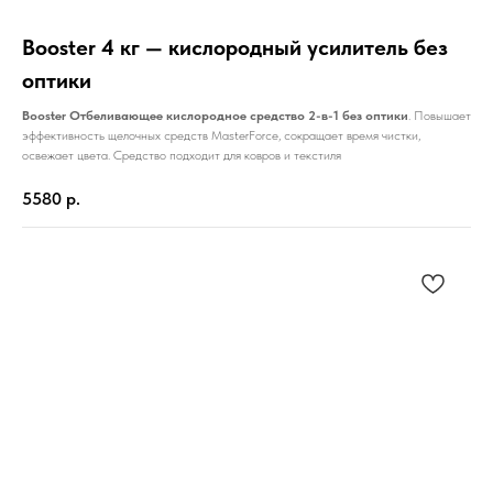
Booster 4 кг — кислородный усилитель без
оптики
Booster Отбеливающее кислородное средство 2-в-1 без оптики
. Повышает
эффективность щелочных средств MasterForce, сокращает время чистки,
освежает цвета. Средство подходит для ковров и текстиля
5580
р.