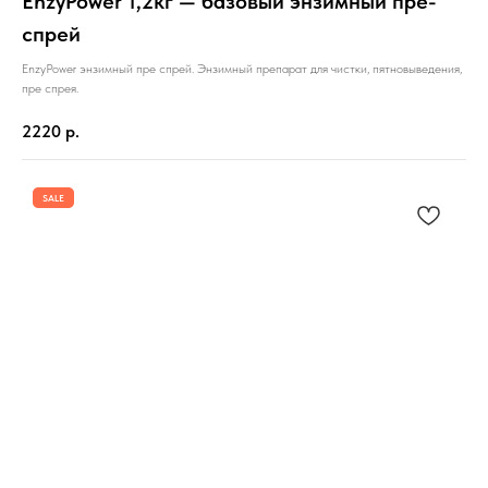
EnzyPower 1,2кг — базовый энзимный пре-
спрей
EnzyPower энзимный пре спрей. Энзимный препарат для чистки, пятновыведения,
пре спрея.
2220
р.
SALE