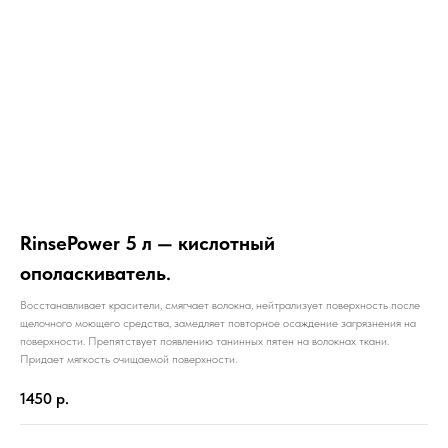
RinsePower 5 л — кислотный
ополаскиватель
.
Восстанавливает красители, смягчает волокна, нейтрализует поверхность после
щелочного моющего средства, замедляет повторное осаждение загрязнения на
поверхности. Препятствует появлению танинных пятен на волокнах ткани.
Придает мягкость очищаемой поверхности.
1450
р.