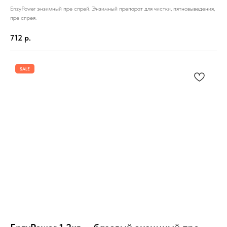
EnzyPower энзимный пре спрей. Энзимный препарат для чистки, пятновыведения,
пре спрея.
712
р.
SALE