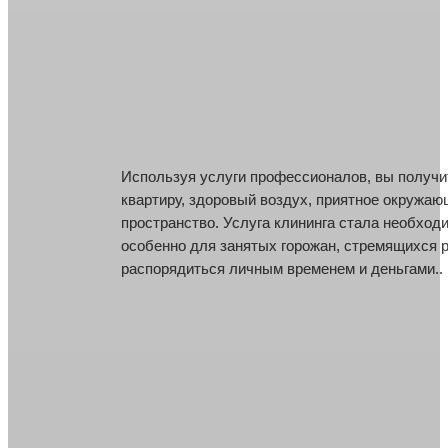
Используя услуги профессионалов, вы получи
Используя услуги профессионалов, вы получи
квартиру, здоровый воздух, приятное окружа
квартиру, здоровый воздух, приятное окружа
пространство. Услуга клининга стала необход
пространство. Услуга клининга стала необход
особенно для занятых горожан, стремящихся 
особенно для занятых горожан, стремящихся 
распорядиться личным временем и деньгами..
распорядиться личным временем и деньгами..