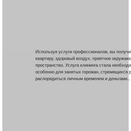
Используя услуги профессионалов, вы получи
Используя услуги профессионалов, вы получи
квартиру, здоровый воздух, приятное окружа
квартиру, здоровый воздух, приятное окружа
пространство. Услуга клининга стала необход
пространство. Услуга клининга стала необход
особенно для занятых горожан, стремящихся 
особенно для занятых горожан, стремящихся 
распорядиться личным временем и деньгами..
распорядиться личным временем и деньгами..