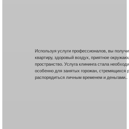
Используя услуги профессионалов, вы получи
Используя услуги профессионалов, вы получи
квартиру, здоровый воздух, приятное окружа
квартиру, здоровый воздух, приятное окружа
пространство. Услуга клининга стала необход
пространство. Услуга клининга стала необход
особенно для занятых горожан, стремящихся 
особенно для занятых горожан, стремящихся 
распорядиться личным временем и деньгами..
распорядиться личным временем и деньгами..